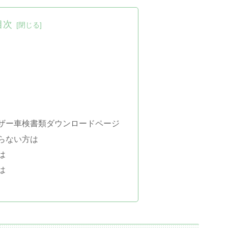
目次
ザー車検書類ダウンロードページ
らない方は
は
は